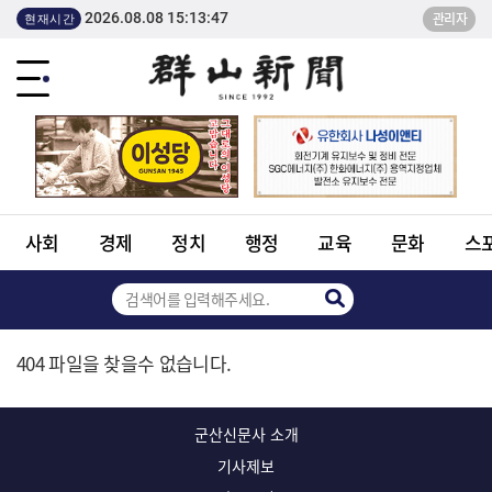
2026.08.08 15:13:47
관리자
현재시간
사회
경제
정치
행정
교육
문화
스
404 파일을 찾을수 없습니다.
군산신문사 소개
기사제보