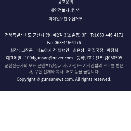
광고문의
개인정보처리방침
이메일무단수집거부
전북특별자치도 군산시 검다메2길 3(조촌동) 3F
Tel.
063-446-4171
Fax.063-446-4176
회장 : 고진곤
대표이사 겸 발행인 : 최은성
편집국장 : 박정희
대표메일 :
1004gunsan@naver.com
등록번호 : 전북-김050505
군산신문사의 모든 콘텐츠(영상,기사, 사진)는 저작권법의 보호를 받은
바, 무단 전재와 복사, 배포 등을 금합니다.
Copyright ©
gunsanews.com. All rights reserved.