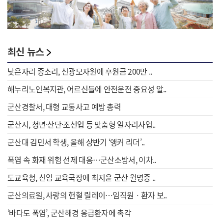
최신 뉴스
낮은자리 종소리, 신광모자원에 후원금 200만 ..
해누리노인복지관, 어르신들에 안전운전 중요성 알..
군산경찰서, 대형 교통사고 예방 총력
군산시, 청년·산단·조선업 등 맞춤형 일자리사업..
군산대 김민서 학생, 올해 상반기 ‘앵커 리더’..
폭염 속 화재 위험 선제 대응…군산소방서, 이차..
도교육청, 신임 교육국장에 최지윤 군산 월명중 ..
군산의료원, 사랑의 헌혈 릴레이…임직원ㆍ환자 보..
‘바다도 폭염’, 군산해경 응급환자에 촉각