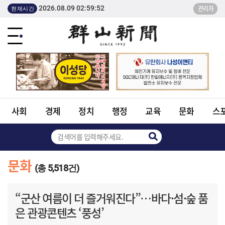
2026.08.09 02:59:52
관리자
현재시간
사회
경제
정치
행정
교육
문화
스
문화
(총 5,518건)
“군산 여름이 더 즐거워진다”…바다·섬·숲 품
은 관광콘텐츠 ‘풍성’