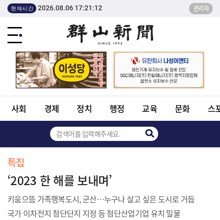
2026.08.06 17:21:12
관리자
현재시간
사회
경제
정치
행정
교육
문화
스
특집
‘2023 한 해를 보내며’
키움으뜸 가족행복도시, 군산…누구나 살고 싶은 도시로 거듭
국가 이차전지 첨단단지 지정 등 첨단산업기업 유치 밀물