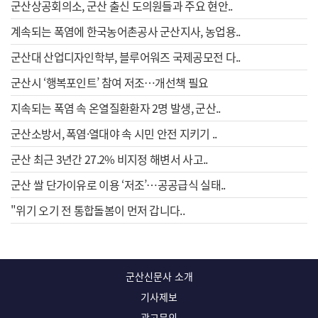
군산상공회의소, 군산 출신 도의원들과 주요 현안..
계속되는 폭염에 한국농어촌공사 군산지사, 농업용..
군산대 산업디자인학부, 블루어워즈 국제공모전 다..
군산시 ‘행복포인트’ 참여 저조…개선책 필요
지속되는 폭염 속 온열질환환자 2명 발생, 군산..
군산소방서, 폭염·열대야 속 시민 안전 지키기 ..
군산 최근 3년간 27.2% 비지정 해변서 사고..
군산 쌀 단가이유로 이용 ‘저조’…공공급식 실태..
"위기 오기 전 통합돌봄이 먼저 갑니다..
군산신문사 소개
기사제보
광고문의