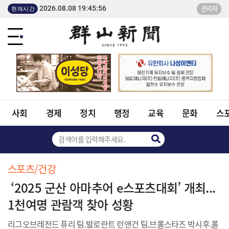
2026.08.08 19:45:56
관리자
현재시간
사회
경제
정치
행정
교육
문화
스
스포츠/건강
‘2025 군산 아마추어 e스포츠대회’ 개최...
1천여명 관람객 찾아 성황
리그오브레전드 퓨리 팀.발로란트 런앤건 팀.브롤스타즈 박시후.롤