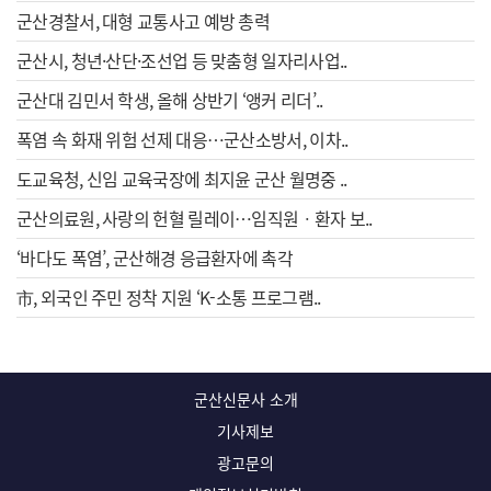
군산경찰서, 대형 교통사고 예방 총력
군산시, 청년·산단·조선업 등 맞춤형 일자리사업..
군산대 김민서 학생, 올해 상반기 ‘앵커 리더’..
폭염 속 화재 위험 선제 대응…군산소방서, 이차..
도교육청, 신임 교육국장에 최지윤 군산 월명중 ..
군산의료원, 사랑의 헌혈 릴레이…임직원ㆍ환자 보..
‘바다도 폭염’, 군산해경 응급환자에 촉각
市, 외국인 주민 정착 지원 ‘K-소통 프로그램..
군산신문사 소개
기사제보
광고문의