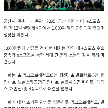
군산시 주최 ‧ 주관 ‘2025 군산 아마추어 e스포츠대
회’가 12일 월명체육관에서 1,000여 명의 관람객이 찾으며
성황을 이뤘다.
1,000만원의 상금을 건 이번 대회는 지역 내 e스포츠 수요
충족과 e스포츠를 통한 세대 간 문화 소통의 장을 위해 마
련됐다.
대회는 ▲리그오브레전드(5인 팀전) ▲발로란트(5인 팀
전) ▲브롤스타즈(개인전) ▲롤토체스(팀파이트 택틱
스, 개인전) 총 4종목으로 대결을 펼쳤다.
대회에 대한 뜨거운 관심을 입증하듯 리그오브레전드, 발