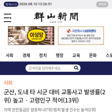
2026.08.10 13:26:51
관리자
현재시간
사회
경제
정치
행정
교육
문화
스
사회
군산, 도내 타 시군 대비 교통사고 발생률(2
위) 높고‧고령인구 적어(13위)
지역 안전등급은 양호하나(7위) 범죄 발생 건수는 높아(2위)