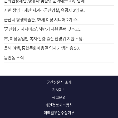
문화관광재단, 영유아 맞춤형 문화예술교육 ‘함께..
시민 생명‧재산 지켜…군산경찰, 유공자 2명 포..
군산시 평생학습관, 65세 이상 시니어 2기 수..
'군산형 가사서비스', 하반기 지원 문턱 낮추고..
市, 여성농업인 복지·건강·출산 전방위 지원…생..
올해 야행, 통합문화이용권 임시 가맹점 총 50..
읍면동 소식
군산신문사 소개
기사제보
광고문의
개인정보처리방침
이메일무단수집거부