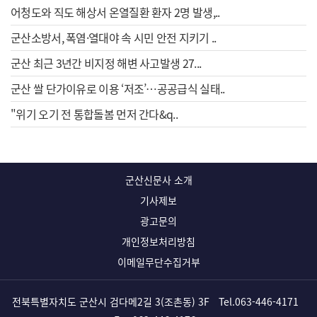
어청도와 직도 해상서 온열질환 환자 2명 발생,..
군산소방서, 폭염·열대야 속 시민 안전 지키기 ..
군산 최근 3년간 비지정 해변 사고발생 27...
군산 쌀 단가이유로 이용 ‘저조’…공공급식 실태..
"위기 오기 전 통합돌봄 먼저 간다&q..
군산신문사 소개
기사제보
광고문의
개인정보처리방침
이메일무단수집거부
전북특별자치도 군산시 검다메2길 3(조촌동) 3F
Tel.
063-446-4171