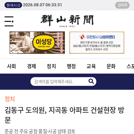
2026.08.07 06:33:31
관리자
현재시간
사회
경제
정치
행정
교육
문화
스
정치
김동구 도의원, 지곡동 아파트 건설현장 방
문
준공 전 주요 공정 품질·시공 상태 검토