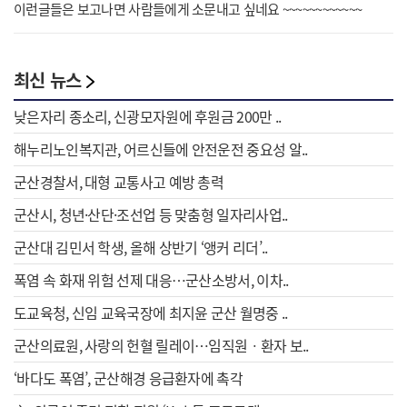
이런글들은 보고나면 사람들에게 소문내고 싶네요 ~~~~~~~~~~~~
최신 뉴스
낮은자리 종소리, 신광모자원에 후원금 200만 ..
해누리노인복지관, 어르신들에 안전운전 중요성 알..
군산경찰서, 대형 교통사고 예방 총력
군산시, 청년·산단·조선업 등 맞춤형 일자리사업..
군산대 김민서 학생, 올해 상반기 ‘앵커 리더’..
폭염 속 화재 위험 선제 대응…군산소방서, 이차..
도교육청, 신임 교육국장에 최지윤 군산 월명중 ..
군산의료원, 사랑의 헌혈 릴레이…임직원ㆍ환자 보..
‘바다도 폭염’, 군산해경 응급환자에 촉각