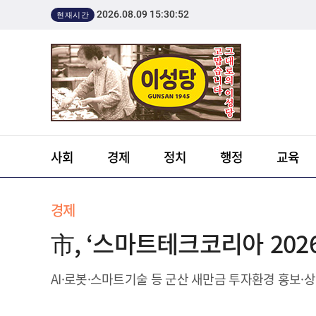
2026.08.09 15:30:52
현재시간
사회
경제
정치
행정
교육
경제
市, ‘스마트테크코리아 20
AI·로봇·스마트기술 등 군산 새만금 투자환경 홍보·