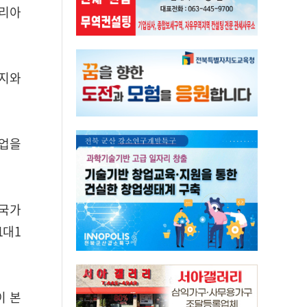
코리아
단지와
산업을
 국가
1대1
이 본