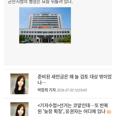
군산시청의 행정은 요즘 뒤틀려 있다.
준비된 새만금은 왜 늘 검토 대상 밖이었
나…
박정희 기자
2026.07.02 10:35:45
<기자수첩>선거는 코앞인데…또 반복
된 ‘늦장 획정’, 유권자는 어디에 있나
(2)