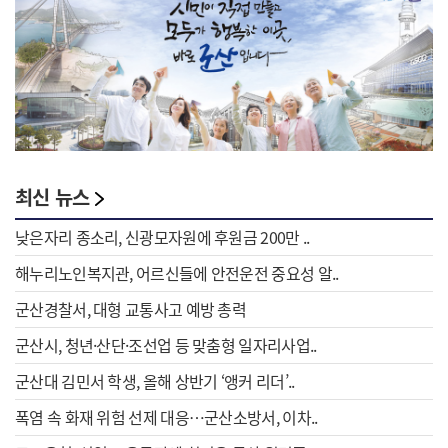
최신 뉴스
낮은자리 종소리, 신광모자원에 후원금 200만 ..
해누리노인복지관, 어르신들에 안전운전 중요성 알..
군산경찰서, 대형 교통사고 예방 총력
군산시, 청년·산단·조선업 등 맞춤형 일자리사업..
군산대 김민서 학생, 올해 상반기 ‘앵커 리더’..
폭염 속 화재 위험 선제 대응…군산소방서, 이차..