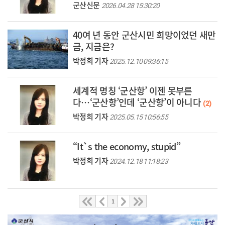
군산신문
2026.04.28 15:30:20
40여 년 동안 군산시민 희망이었던 새만
금, 지금은?
박정희 기자
2025.12.10 09:36:15
세계적 명칭 ‘군산항’ 이젠 못부른
다…‘군산항’인데 ‘군산항’이 아니다
(2)
박정희 기자
2025.05.15 10:56:55
“It`s the economy, stupid”
박정희 기자
2024.12.18 11:18:23
1