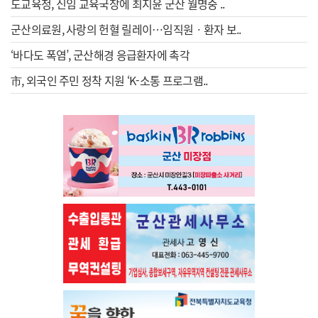
도교육청, 신임 교육국장에 최지윤 군산 월명중 ..
군산의료원, 사랑의 헌혈 릴레이…임직원ㆍ환자 보..
‘바다도 폭염’, 군산해경 응급환자에 촉각
市, 외국인 주민 정착 지원 ‘K-소통 프로그램..