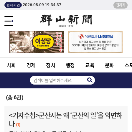
2026.08.09 19:34:37
관리자
현재시간
사회
경제
정치
행정
교육
문화
스
(총 6건)
<기자수첩>군산시는 왜 ‘군산의 일’을 외면하
나
(1)