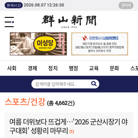
2026.08.07 12:26:30
관리자
현재시간
사회
경제
정치
행정
교육
문화
스
스포츠/건강
(총 4,662건)
여름 더위보다 뜨겁게…‘2026 군산시장기 야
구대회’ 성황리 마무리
(1)