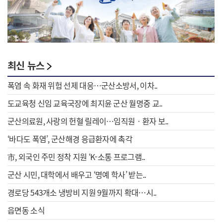
최신 뉴스
폭염 속 화재 위험 선제 대응…군산소방서, 이차..
도교육청 신임 교육국장에 최지윤 군산 월명중 교..
군산의료원, 사랑의 헌혈 릴레이…임직원ㆍ환자 보..
‘바다도 폭염’, 군산해경 응급환자에 촉각
市, 외국인 주민 정착 지원 ‘K-소통 프로그램..
군산 시민, 대학에서 배우고 ‘명예 학사’ 받는..
경로당 543개소 냉방비 지원 9월까지 확대…시..
읍면동 소식