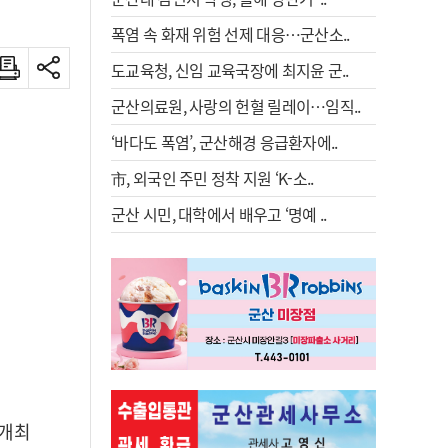
폭염 속 화재 위험 선제 대응…군산소..
도교육청, 신임 교육국장에 최지윤 군..
군산의료원, 사랑의 헌혈 릴레이…임직..
‘바다도 폭염’, 군산해경 응급환자에..
市, 외국인 주민 정착 지원 ‘K-소..
군산 시민, 대학에서 배우고 ‘명예 ..
 개최