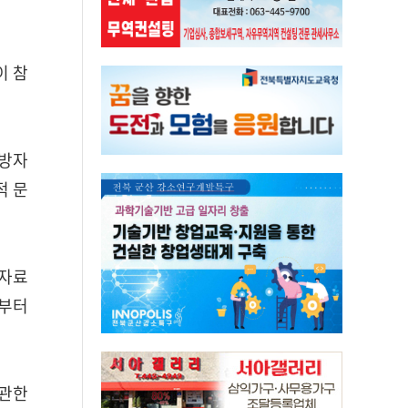
이 참
지방자
적 문
률자료
로부터
 관한