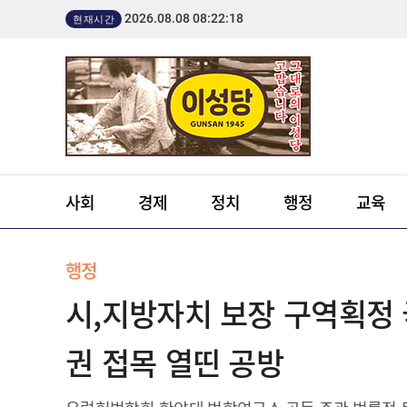
2026.08.08 08:22:18
현재시간
사회
경제
정치
행정
교육
행정
시,지방자치 보장 구역획정
권 접목 열띤 공방