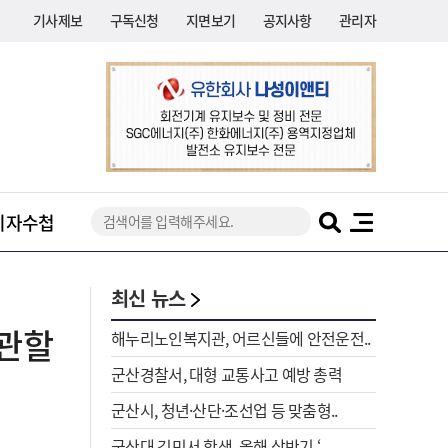
기사제보
구독신청
지면보기
공지사항
관리자
기자수첩
최신 뉴스
관할
해누리노인복지관, 어르신들에 안전운전..
군산경찰서, 대형 교통사고 예방 총력
군산시, 청년·산단·조선업 등 맞춤형..
군산대 김민서 학생, 올해 상반기 ‘..