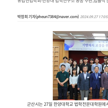
유럽헌법학회⁃한양대 법학연구소 공동 주관,법률적 
박정희 기자(pheun7384@naver.com)
2024.09.27 17:05
군산시는 27일 한양대학교 법학전문대학원에서