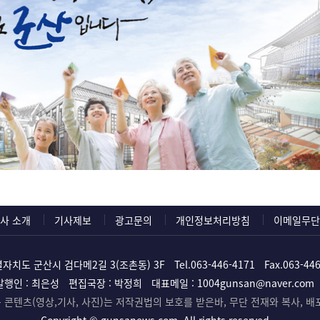
사 소개
기사제보
광고문의
개인정보처리방침
이메일무단
자치도 군산시 검다메2길 3(조촌동) 3F
Tel.
063-446-4171
Fax.063-44
발행인 : 최은성
편집국장 : 박정희
대표메일 :
1004gunsan@naver.com
콘텐츠(영상,기사, 사진)는 저작권법의 보호를 받은바, 무단 전재와 복사, 배
Copyright ©
gunsanews.com. All rights reserved.