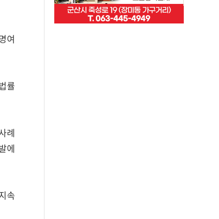
숙명여
 법률
 사례
개발에
 지속